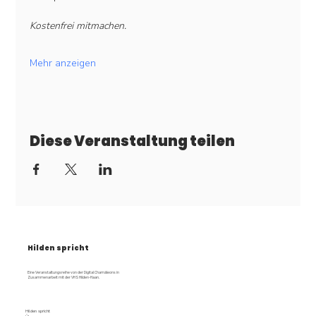
Kostenfrei mitmachen.
Mehr anzeigen
Diese Veranstaltung teilen
Hilden spricht
Eine Veranstaltungsreihe von der Digital Chamäleons in
Zusammenarbeit mit der VHS Hilden-Haan.
Hilden spricht