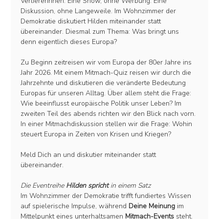
Verliererinnen. Eine Show, ohne Werbung. Eine 
Diskussion, ohne Langeweile. Im Wohnzimmer der 
Demokratie diskutiert Hilden miteinander statt 
übereinander. Diesmal zum Thema: Was bringt uns 
denn eigentlich dieses Europa? 
Zu Beginn zeitreisen wir vom Europa der 80er Jahre ins 
Jahr 2026. Mit einem Mitmach-Quiz reisen wir durch die 
Jahrzehnte und diskutieren die veränderte Bedeutung 
Europas für unseren Alltag. Über allem steht die Frage: 
Wie beeinflusst europäische Politik unser Leben? Im 
zweiten Teil des abends richten wir den Blick nach vorn. 
In einer Mitmachdiskussion stellen wir die Frage: Wohin 
steuert Europa in Zeiten von Krisen und Kriegen? 
Meld Dich an und diskutier miteinander statt 
übereinander. 
Die Eventreihe
 Hilden spricht 
in einem Satz
Im Wohnzimmer der Demokratie trifft fundiertes Wissen 
auf spielerische Impulse, während
 Deine Meinung
 im 
Mittelpunkt eines unterhaltsamen 
Mitmach-Events
 steht.