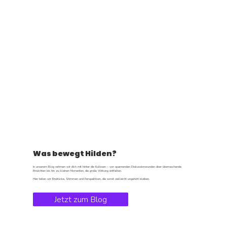
Was bewegt Hilden?
In unserem Blog nehmen wir dich mit hinter die Kulissen – von spannenden Diskussionsrunden über überraschende
Einsichten bis hin zu kleinen Momenten, die große Wirkung entfalten.
Hier teilen wir Eindrücke, Stimmen und Perspektiven, die sonst vielleicht ungehört bleiben.
Jetzt zum Blog