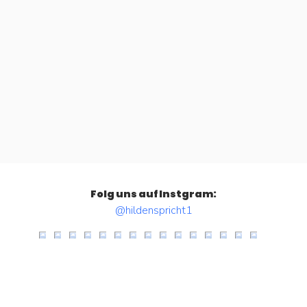
Folg uns auf Instgram:
@hildenspricht1