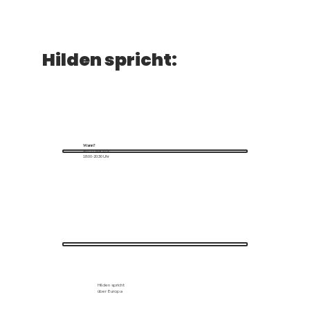
Hilden spricht:
Wann?
Am 22. Mai 2026,
18:00-20:30 Uhr
Hilden spricht
über Europa