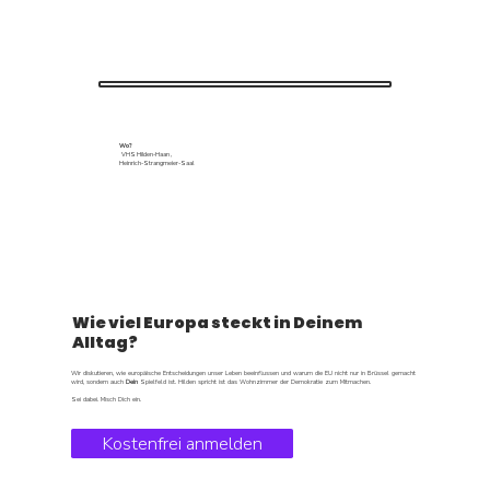
Wo?
VHS Hilden-Haan ,
Heinrich-Strangmeier-Saal
Wie viel Europa steckt in Deinem
Alltag?
Wir diskutieren, wie europäische Entscheidungen unser Leben beeinflussen und warum die EU nicht nur in Brüssel gemacht
wird, sondern auch
Dein
Spielfeld ist. Hilden spricht ist das Wohnzimmer der Demokratie zum Mitmachen.
Sei dabei. Misch Dich ein.
Kostenfrei anmelden