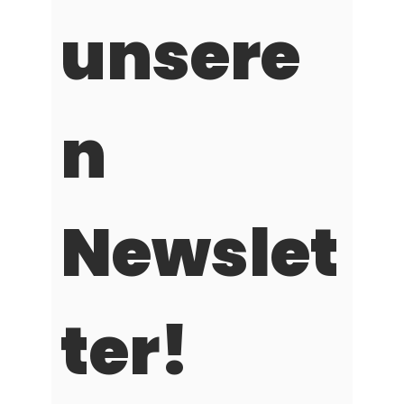
unsere
n 
Newslet
ter!