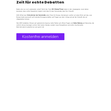
Zeit für echte Debatten
Reden alle nur noch aneinander vorbei? Nicht hier. Fast
400 Hildener*innen
haben in den vergangenen zwei Jahren
bewiesen, dass echte Gespräche möglich sind: über KI, über Demokratie, über ihre Zukunft.
2026 öffnet das
Wohnzimmer der Demokratie
seine Türen für Europa. Gemeinsam werfen wir einen Blick auf das, was
Europa heute ausmacht: auf konkrete Errungenschaften, auf Fragen aus dem Alltag und auf die Zukunft, die wir
mitgestalten können.
Hier trifft fundiertes Wissen auf spielerische Impulse, harte Fakten auf offene Fragen und
Deine Meinung
auf Menschen, die
wirklich etwas bewegen wollen. Kein leeres Gerede, sondern neue Perspektiven und echte Aha-Momente.
Meld dich jetzt kostenfrei an und sprich mit.
Kostenfrei anmelden