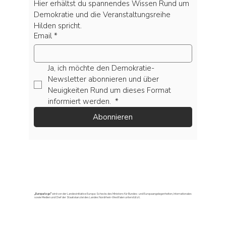
Hier erhältst du spannendes Wissen Rund um 
Demokratie und die Veranstaltungsreihe 
Hilden spricht.
Email
*
Ja, ich möchte den Demokratie-
Newsletter abonnieren und über 
Neuigkeiten Rund um dieses Format 
informiert werden. 
*
Abonnieren
„Europa to go“
wird von der Landesinitiative Europa-Schecks des Ministers für Bundes- und Europaangelegenheiten, Internationales
sowie Medien und Chef der Staatskanzlei des Landes Nordrhein-Westfalen unterstützt.